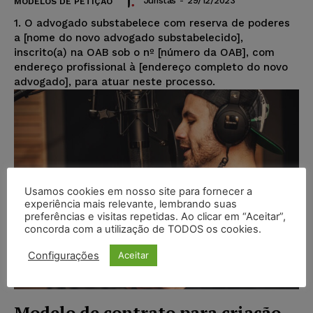
Juristas
-
29/12/2023
MODELOS DE PETIÇÃO
1. O advogado substabelece com reserva de poderes
a [nome do novo advogado substabelecido],
inscrito(a) na OAB sob o nº [número da OAB], com
endereço profissional à [endereço completo do novo
advogado], para atuar neste processo.
Usamos cookies em nosso site para fornecer a
experiência mais relevante, lembrando suas
preferências e visitas repetidas. Ao clicar em “Aceitar”,
concorda com a utilização de TODOS os cookies.
Configurações
Aceitar
Modelo de contrato para criação