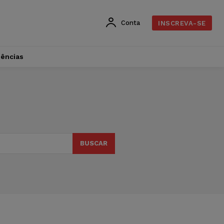
Conta
INSCREVA-SE
dências
BUSCAR