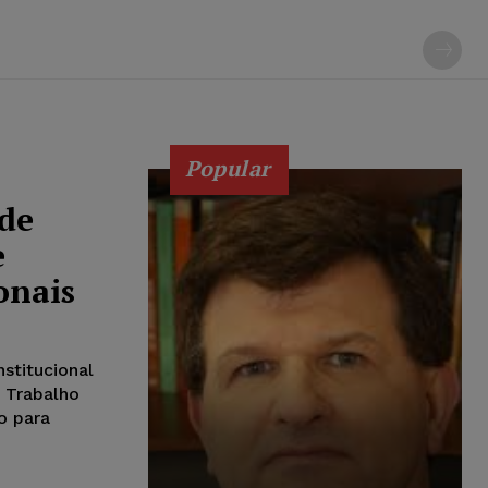
Popular
 de
e
onais
stitucional
o Trabalho
o para