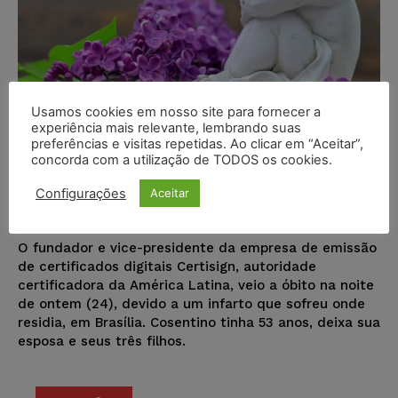
Usamos cookies em nosso site para fornecer a
experiência mais relevante, lembrando suas
preferências e visitas repetidas. Ao clicar em “Aceitar”,
Morre Júlio Cosentino, vice-
concorda com a utilização de TODOS os cookies.
presidente da Certisign
Configurações
Aceitar
Juristas
-
25/10/2018
NOTÍCIAS
O fundador e vice-presidente da empresa de emissão
de certificados digitais Certisign, autoridade
certificadora da América Latina, veio a óbito na noite
de ontem (24), devido a um infarto que sofreu onde
residia, em Brasília. Cosentino tinha 53 anos, deixa sua
esposa e seus três filhos.