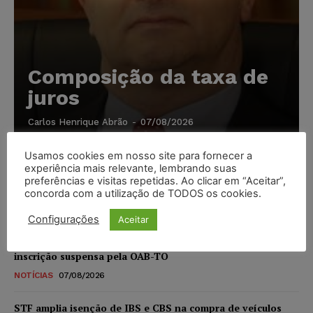
Composição da taxa de
juros
Carlos Henrique Abrão
-
07/08/2026
Usamos cookies em nosso site para fornecer a
Meta é alvo de denúncia após anúncios com conteúdo
experiência mais relevante, lembrando suas
sexual infantil gerado por IA circularem em suas
preferências e visitas repetidas. Ao clicar em “Aceitar”,
plataformas
concorda com a utilização de TODOS os cookies.
NOTÍCIAS
07/08/2026
Configurações
Aceitar
Advogado preso por suspeita de matar o filho tem
inscrição suspensa pela OAB-TO
NOTÍCIAS
07/08/2026
STF amplia isenção de IBS e CBS na compra de veículos