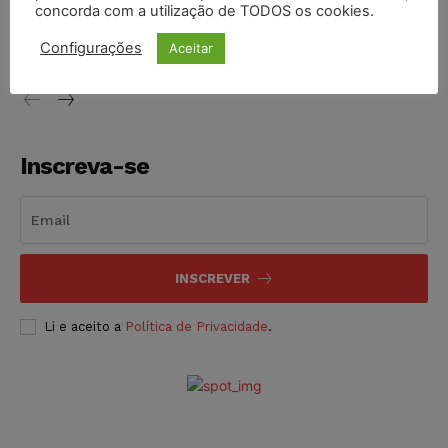
STF inicia julgamento sobre constitucionalidade da
concorda com a utilização de TODOS os cookies.
proibição dos jogos de azar no Brasil
Configurações
Aceitar
NOTÍCIAS
06/08/2026
Inscreva-se
INSCREVER
Li e aceito a
Política de Privacidade
.