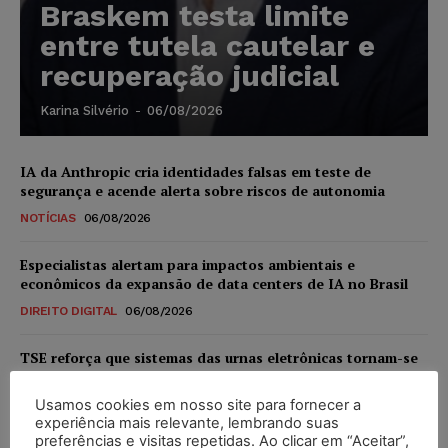
Braskem testa limite
entre tutela cautelar e
recuperação judicial
Karina Silvério
-
06/08/2026
IA da Anthropic cria identidades falsas em teste de
segurança e acende alerta sobre riscos de autonomia
NOTÍCIAS
06/08/2026
Especialistas alertam para impactos ambientais e
econômicos da expansão de data centers de IA no Brasil
DIREITO DIGITAL
06/08/2026
TSE reforça que sistemas das urnas eletrônicas tornam-se
invioláveis após assinatura digital e lacração
Usamos cookies em nosso site para fornecer a
NOTÍCIAS
06/08/2026
experiência mais relevante, lembrando suas
preferências e visitas repetidas. Ao clicar em “Aceitar”,