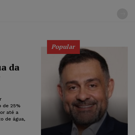
Popular
ua da
r
r
o de 25%
or até a
o de água,