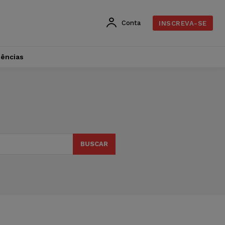
Conta
INSCREVA-SE
dências
BUSCAR