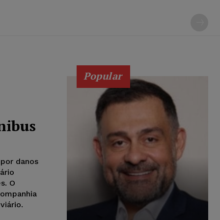
Popular
nibus
 por danos
ário
s. O
companhia
viário.