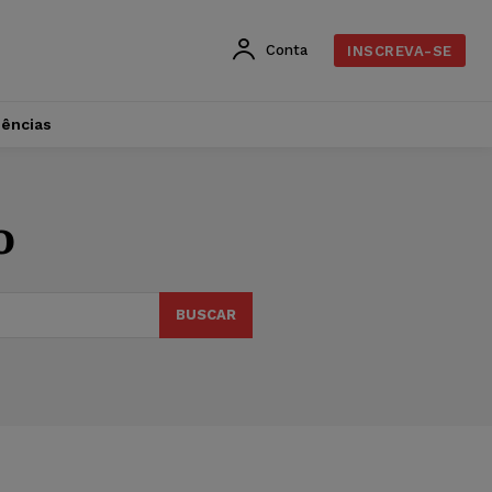
Conta
INSCREVA-SE
dências
o
BUSCAR