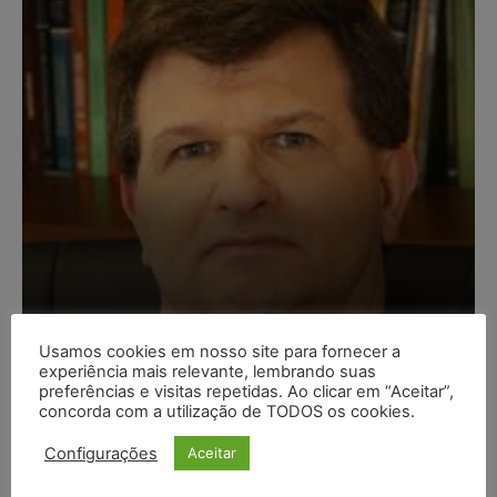
Composição da taxa de
Usamos cookies em nosso site para fornecer a
juros
experiência mais relevante, lembrando suas
preferências e visitas repetidas. Ao clicar em “Aceitar”,
Carlos Henrique Abrão
-
07/08/2026
concorda com a utilização de TODOS os cookies.
Configurações
Aceitar
Meta é alvo de denúncia após anúncios com conteúdo
sexual infantil gerado por IA circularem em suas