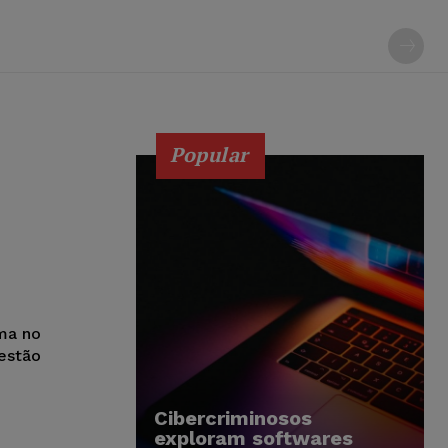
Popular
ma no
 estão
Cibercriminosos
exploram softwares