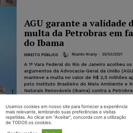
AGU garante a validade 
multa da Petrobras em f
do Ibama
Ricardo Krusty
-
30/03/2021
DIREITO PÚBLICO
A 1ª Vara Federal do Rio de Janeiro acolheu os
argumentos da Advocacia-Geral da União (AGU
manteve a multa no valor de R$ 2,5 milhões a
pelo Instituto Brasileiro do Meio Ambiente e 
Naturais Renováveis (Ibama) contra a Petrobra
Usamos cookies em nosso site para fornecer a experiência
mais relevante, lembrando suas preferências e visitas
Trens da América Latina
repetidas. Ao clicar em “Aceitar”, concorda com a utilização
de TODOS os cookies.
Logística (ALL) não pode