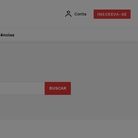
Conta
INSCREVA-SE
dências
BUSCAR