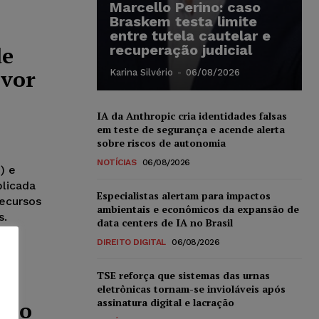
Marcello Perino: caso
Braskem testa limite
entre tutela cautelar e
de
recuperação judicial
avor
Karina Silvério
-
06/08/2026
IA da Anthropic cria identidades falsas
em teste de segurança e acende alerta
sobre riscos de autonomia
NOTÍCIAS
06/08/2026
) e
plicada
Especialistas alertam para impactos
Recursos
ambientais e econômicos da expansão de
s.
data centers de IA no Brasil
DIREITO DIGITAL
06/08/2026
TSE reforça que sistemas das urnas
eletrônicas tornam-se invioláveis após
assinatura digital e lacração
rão