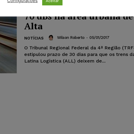
Configurações
Aceitar
emitir sinais sonoros ac
70 dBs na área urbana de
Alta
Wilson Roberto
-
05/01/2017
NOTÍCIAS
O Tribunal Regional Federal da 4ª Região (TRF
estipulou prazo de 30 dias para que os trens 
Latina Logística (ALL) deixem de...