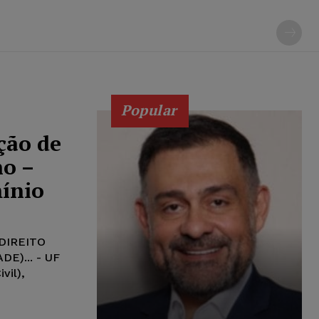
Popular
ção de
ho –
mínio
DIREITO
DE)... - UF
ivil),