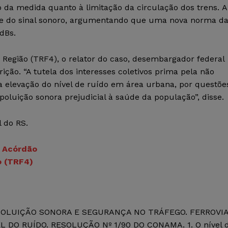
o da medida quanto à limitação da circulação dos trens. A
ite do sinal sonoro, argumentando que uma nova norma d
dBs.
 Região (TRF4), o relator do caso, desembargador federal
ição. “A tutela dos interesses coletivos prima pela não
a elevação do nível de ruído em área urbana, por questõe
poluição sonora prejudicial à saúde da população”, disse.
 do RS.
–
Acórdão
o (TRF4)
POLUIÇÃO SONORA E SEGURANÇA NO TRÁFEGO. FERROVI
DO RUÍDO. RESOLUÇÃO Nº 1/90 DO CONAMA. 1. O nível 