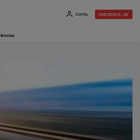
Conta
INSCREVA-SE
dências