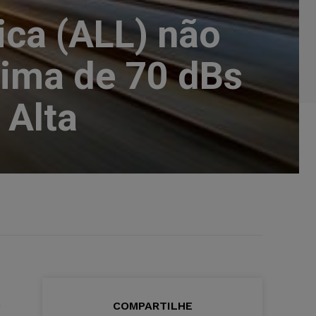
ica (ALL) não
cima de 70 dBs
 Alta
m
COMPARTILHE