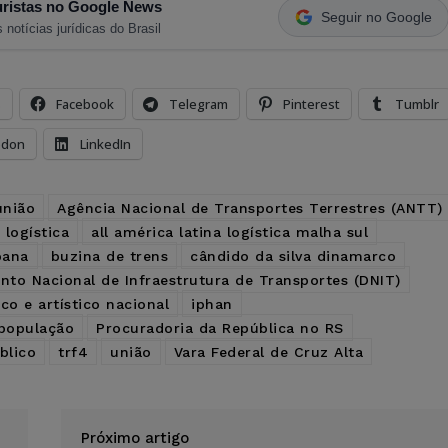
ristas no Google News
Seguir no Google
 notícias jurídicas do Brasil
s
Facebook
Telegram
Pinterest
Tumblr
odon
LinkedIn
união
Agência Nacional de Transportes Terrestres (ANTT)
 logística
all américa latina logística malha sul
bana
buzina de trens
cândido da silva dinamarco
to Nacional de Infraestrutura de Transportes (DNIT)
co e artístico nacional
iphan
população
Procuradoria da República no RS
blico
trf4
união
Vara Federal de Cruz Alta
Próximo artigo