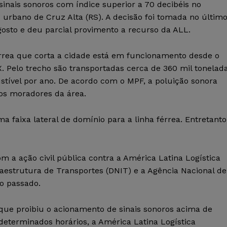
 sinais sonoros com índice superior a 70 decibéis no
 urbano de Cruz Alta (RS). A decisão foi tomada no últim
osto e deu parcial provimento a recurso da ALL.
érrea que corta a cidade está em funcionamento desde o
X. Pelo trecho são transportadas cerca de 360 mil tonelad
tível por ano. De acordo com o MPF, a poluição sonora
os moradores da área.
faixa lateral de domínio para a linha férrea. Entretanto
 a ação civil pública contra a América Latina Logística
raestrutura de Transportes (DNIT) e a Agência Nacional de
o passado.
 que proibiu o acionamento de sinais sonoros acima de
 determinados horários, a América Latina Logística