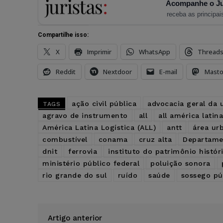
Acompanhe o Ju
receba as principais
Compartilhe isso:
X
Imprimir
WhatsApp
Thread
Reddit
Nextdoor
E-mail
Mast
ação civil pública
advocacia geral da 
TAGS
agravo de instrumento
all
all américa latina
América Latina Logística (ALL)
antt
área ur
combustível
conama
cruz alta
Departamen
dnit
ferrovia
instituto do patrimônio históri
ministério público federal
poluição sonora
rio grande do sul
ruído
saúde
sossego pú
Artigo anterior