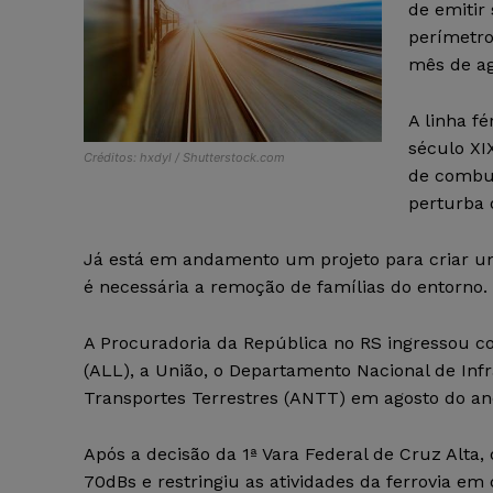
de emitir
perímetro
mês de ag
A linha f
século XI
Créditos: hxdyl / Shutterstock.com
de combus
perturba 
Já está em andamento um projeto para criar uma 
é necessária a remoção de famílias do entorno.
A Procuradoria da República no RS ingressou com
(ALL), a União, o Departamento Nacional de Inf
Transportes Terrestres (ANTT) em agosto do an
Após a decisão da 1ª Vara Federal de Cruz Alta,
70dBs e restringiu as atividades da ferrovia em