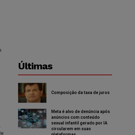
a
s
Últimas
Composição da taxa de juros
Meta é alvo de denúncia após
anúncios com conteúdo
sexual infantil gerado por IA
A
circularem em suas
de
plataformas