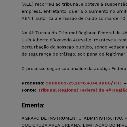
(ALL) recorreu ao tribunal e obteve a suspensã
empresa, entretanto, queria o aumento no lim
ABNT autoriza a emissão de ruído acima de 70 
Na 4ª Turma do Tribunal Regional Federal da 4ª
Luís Alberto d’Azevedo Aurvalle, manteve a restr
perturbação do sossego público, sendo vedada 
de segurança de tráfego, sob pena de legitimar 
O processo segue sob análise da Justiça Federal
Processo:
5008069-25.2016.4.04.0000/TRF
Fonte:
Tribunal Regional Federal da 4ª Regiã
Ementa:
AGRAVO DE INSTRUMENTO. ADMINISTRATIVO. 
QUE CRUZA ÁREA URBANA. LIMITAÇÃO DO NÍVEL 