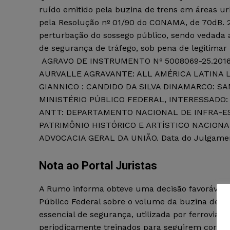
ruído emitido pela buzina de trens em áreas ur
pela Resolução nº 01/90 do CONAMA, de 70dB. 2.
perturbação do sossego público, sendo vedada 
de segurança de tráfego, sob pena de legitimar
AGRAVO DE INSTRUMENTO Nº 5008069-25.2016.
AURVALLE AGRAVANTE: ALL AMÉRICA LATINA L
GIANNICO : CANDIDO DA SILVA DINAMARCO: S
MINISTÉRIO PÚBLICO FEDERAL, INTERESSADO
ANTT: DEPARTAMENTO NACIONAL DE INFRA-ES
PATRIMÔNIO HISTÓRICO E ARTÍSTICO NACIONAL
ADVOCACIA GERAL DA UNIÃO. Data do Julgament
Nota ao Portal Juristas
A Rumo informa obteve uma decisão favorável d
Público Federal sobre o volume da buzina de se
essencial de segurança, utilizada por ferrovias
periodicamente treinados para seguirem corret