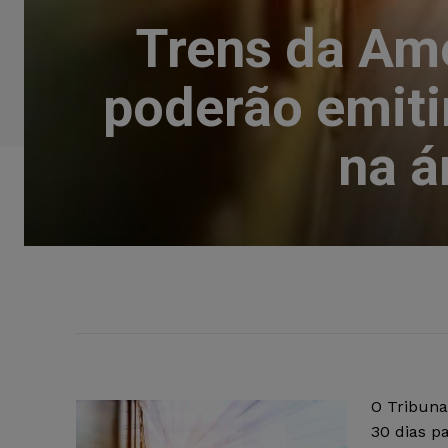
Trens da Amé
poderão emiti
na á
O Tribuna
30 dias p