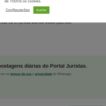
de TODOS os cookies.
2016, a Associação Brasileira de Normas Técnicas (ABNT)
Configurações
Aceitar
s de ruído produzido pela buzina das locomotivas. Segund
ressão sonora mínimo de 96dB e um nível de pressão
ivas da empresa atende esses padrões.
postagens diárias do Portal Juristas.
o com os
termos de uso
e
privacidade
do Whatsapp.