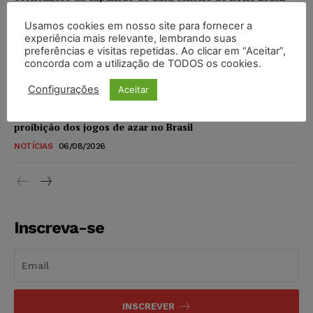
DIREITO DIGITAL
06/08/2026
Usamos cookies em nosso site para fornecer a
experiência mais relevante, lembrando suas
TSE reforça que sistemas das urnas eletrônicas tornam-se
preferências e visitas repetidas. Ao clicar em “Aceitar”,
invioláveis após assinatura digital e lacração
concorda com a utilização de TODOS os cookies.
NOTÍCIAS
06/08/2026
Configurações
Aceitar
STF inicia julgamento sobre constitucionalidade da
proibição dos jogos de azar no Brasil
NOTÍCIAS
06/08/2026
Inscreva-se
INSCREVER