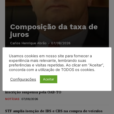
Composição da taxa de
juros
Carlos Henrique Abrão
-
07/08/2026
Usamos cookies em nosso site para fornecer a
Meta é alvo de denúncia após anúncios com conteúdo
experiência mais relevante, lembrando suas
sexual infantil gerado por IA circularem em suas
preferências e visitas repetidas. Ao clicar em “Aceitar”,
plataformas
concorda com a utilização de TODOS os cookies.
NOTÍCIAS
07/08/2026
Configurações
Aceitar
Advogado preso por suspeita de matar o filho tem
inscrição suspensa pela OAB-TO
NOTÍCIAS
07/08/2026
STF amplia isenção de IBS e CBS na compra de veículos