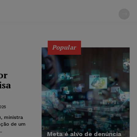
Popular
or
isa
025
, ministra
iação de um
.
Meta é alvo de denúncia