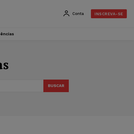
Conta
INSCREVA-SE
dências
as
BUSCAR