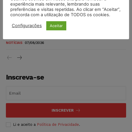
novos para pessoas com deficiência e autistas de todos os
experiência mais relevante, lembrando suas
níveis
preferências e visitas repetidas. Ao clicar em “Aceitar”,
concorda com a utilização de TODOS os cookies.
DIREITO TRIBUTÁRIO
07/08/2026
Configurações
Aceitar
Justiça do Trabalho mantém justa causa de empregado que
vendia canetas emagrecedoras no local de trabalho
NOTÍCIAS
07/08/2026
Inscreva-se
INSCREVER
Li e aceito a
Política de Privacidade
.