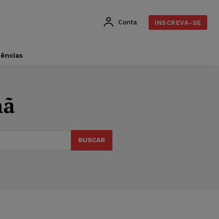
Conta
INSCREVA-SE
dências
nã
BUSCAR