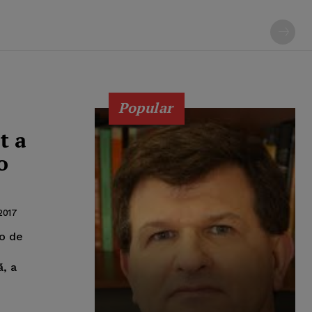
Popular
t a
o
2017
io de
ã, a