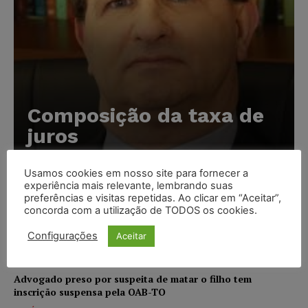
Composição da taxa de
juros
Carlos Henrique Abrão
-
07/08/2026
Usamos cookies em nosso site para fornecer a
experiência mais relevante, lembrando suas
preferências e visitas repetidas. Ao clicar em “Aceitar”,
Meta é alvo de denúncia após anúncios com conteúdo
concorda com a utilização de TODOS os cookies.
sexual infantil gerado por IA circularem em suas
plataformas
Configurações
Aceitar
NOTÍCIAS
07/08/2026
Advogado preso por suspeita de matar o filho tem
inscrição suspensa pela OAB-TO