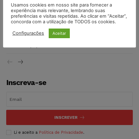
Justiça de SP rejeita ação da família de Alexandre de
Usamos cookies em nosso site para fornecer a
Moraes contra senador Alessandro Vieira
experiência mais relevante, lembrando suas
preferências e visitas repetidas. Ao clicar em “Aceitar”,
NOTÍCIAS
05/08/2026
concorda com a utilização de TODOS os cookies.
Conselho Nacional de Justiça determina afastamento da
Configurações
Aceitar
juíza Gabriela Hardt por dois anos
NOTÍCIAS
05/08/2026
Inscreva-se
INSCREVER
Li e aceito a
Política de Privacidade
.