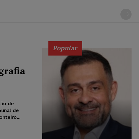
Popular
grafia
ção de
bunal de
nteiro...