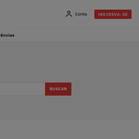
Conta
INSCREVA-SE
dências
BUSCAR