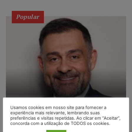
Popular
Marcello Perino: caso
Usamos cookies em nosso site para fornecer a
Braskem testa limite
experiência mais relevante, lembrando suas
preferências e visitas repetidas. Ao clicar em “Aceitar”,
entre tutela cautelar e
concorda com a utilização de TODOS os cookies.
recuperação judicial