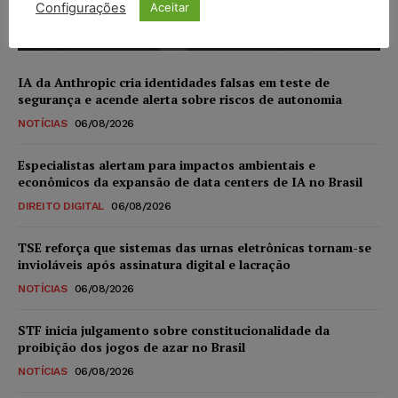
Configurações
Aceitar
Karina Silvério
-
06/08/2026
IA da Anthropic cria identidades falsas em teste de
segurança e acende alerta sobre riscos de autonomia
NOTÍCIAS
06/08/2026
Especialistas alertam para impactos ambientais e
econômicos da expansão de data centers de IA no Brasil
DIREITO DIGITAL
06/08/2026
TSE reforça que sistemas das urnas eletrônicas tornam-se
invioláveis após assinatura digital e lacração
NOTÍCIAS
06/08/2026
STF inicia julgamento sobre constitucionalidade da
proibição dos jogos de azar no Brasil
NOTÍCIAS
06/08/2026