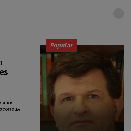
Popular
o
es
e após
 ocorreuA