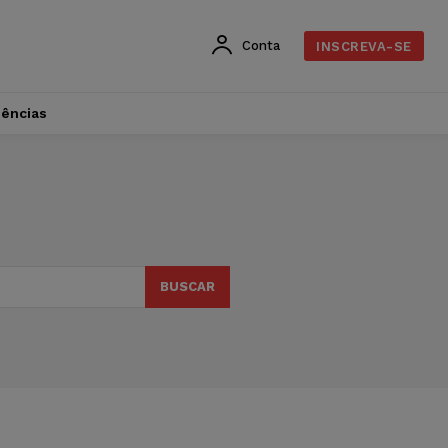
Conta
INSCREVA-SE
dências
BUSCAR