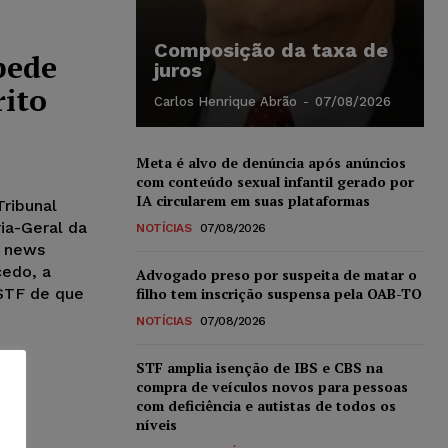
Composição da taxa de
pede
juros
rito
Carlos Henrique Abrão
-
07/08/2026
Meta é alvo de denúncia após anúncios
com conteúdo sexual infantil gerado por
IA circularem em suas plataformas
ribunal
ia-Geral da
NOTÍCIAS
07/08/2026
e news
cedo, a
Advogado preso por suspeita de matar o
 STF de que
filho tem inscrição suspensa pela OAB-TO
NOTÍCIAS
07/08/2026
STF amplia isenção de IBS e CBS na
compra de veículos novos para pessoas
com deficiência e autistas de todos os
níveis