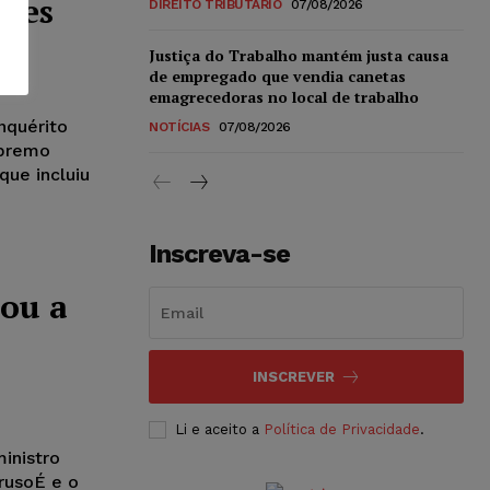
raes
DIREITO TRIBUTÁRIO
07/08/2026
Justiça do Trabalho mantém justa causa
de empregado que vendia canetas
emagrecedoras no local de trabalho
nquérito
NOTÍCIAS
07/08/2026
upremo
que incluiu
Inscreva-se
rou a
INSCREVER
Li e aceito a
Política de Privacidade
.
inistro
rusoÉ e o