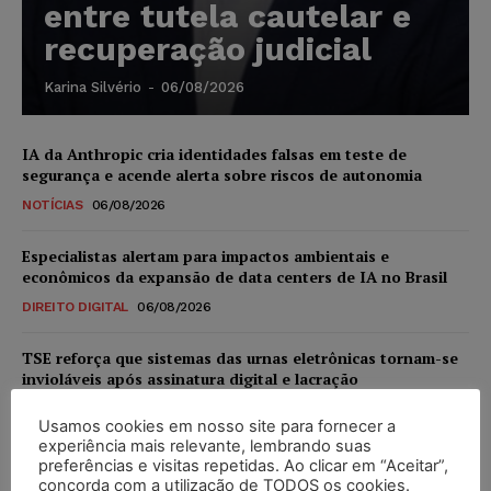
entre tutela cautelar e
recuperação judicial
Karina Silvério
-
06/08/2026
IA da Anthropic cria identidades falsas em teste de
segurança e acende alerta sobre riscos de autonomia
NOTÍCIAS
06/08/2026
Especialistas alertam para impactos ambientais e
econômicos da expansão de data centers de IA no Brasil
DIREITO DIGITAL
06/08/2026
TSE reforça que sistemas das urnas eletrônicas tornam-se
invioláveis após assinatura digital e lacração
NOTÍCIAS
06/08/2026
Usamos cookies em nosso site para fornecer a
experiência mais relevante, lembrando suas
STF inicia julgamento sobre constitucionalidade da
preferências e visitas repetidas. Ao clicar em “Aceitar”,
proibição dos jogos de azar no Brasil
concorda com a utilização de TODOS os cookies.