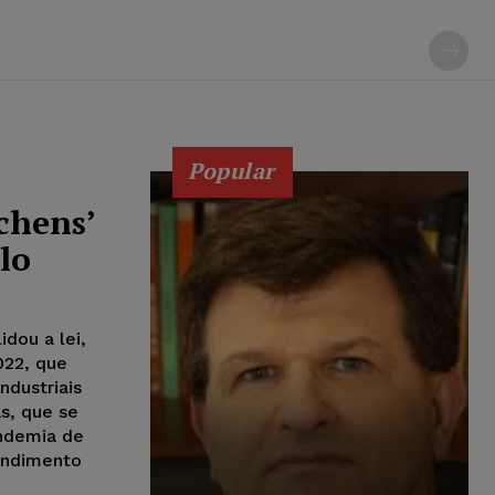
Popular
chens’
lo
idou a lei,
022, que
ndustriais
s, que se
andemia de
tendimento