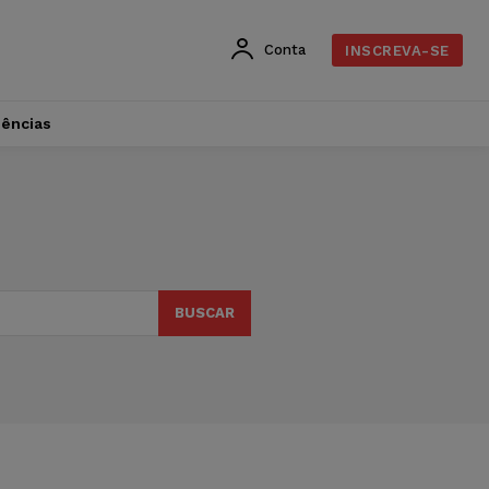
Conta
INSCREVA-SE
dências
BUSCAR