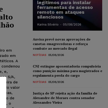
legítimos para instalar
e
ferramentas de acesso
remoto em ataques
alto
silenciosos
lhão
Karina Silvério
-
05/08/2026
Anvisa prevê novas aprovações de
canetas emagrecedoras e reforça
combate ao mercado ilegal
tiro em
nizado em
NOTÍCIAS
05/08/2026
téticos. A
ue condenou
CNJ extingue aposentadoria compulsória
como punição máxima para magistrados e
e, e,
regulamenta perda do cargo
nos S/A,
eixeira de
NOTÍCIAS
05/08/2026
to do valor
édicas,
Justiça de SP rejeita ação da família de
Alexandre de Moraes contra senador
pação de
Alessandro Vieira
nda, o