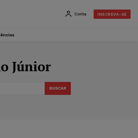
Conta
INSCREVA-SE
dências
ho Júnior
BUSCAR