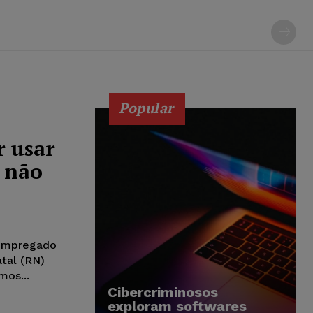
Popular
 usar
 não
 empregado
tal (RN)
mos...
Cibercriminosos
exploram softwares