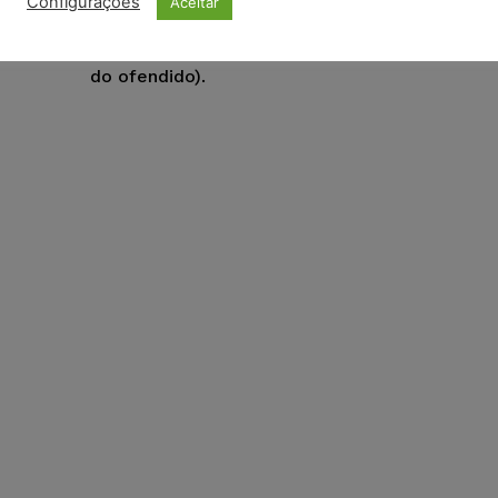
pagamento de R$ 50 mil para cada familiar (pa
Configurações
Aceitar
filha), a título de danos morais, por terem si
atingidos pela situação do vigilante (patrimôni
do ofendido).