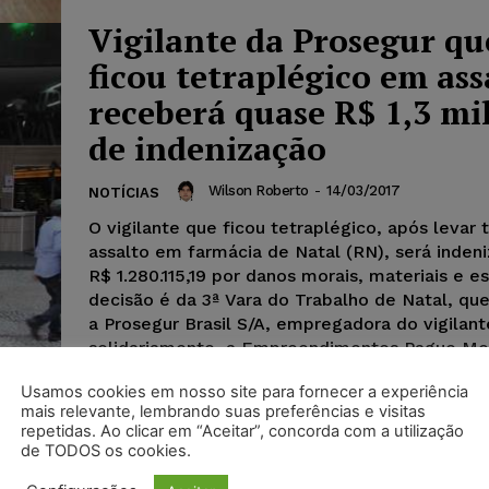
Vigilante da Prosegur qu
ficou tetraplégico em ass
receberá quase R$ 1,3 mi
de indenização
Wilson Roberto
-
14/03/2017
NOTÍCIAS
O vigilante que ficou tetraplégico, após levar 
assalto em farmácia de Natal (RN), será inde
R$ 1.280.115,19 por danos morais, materiais e es
decisão é da 3ª Vara do Trabalho de Natal, q
a Prosegur Brasil S/A, empregadora do vigilant
solidariamente, a Empreendimentos Pague Me
para quem ele prestava serviço. O juiz Décio T
Usamos cookies em nosso site para fornecer a experiência
Carvalho Júnior determinou, ainda, o pagamen
mais relevante, lembrando suas preferências e visitas
mensal de R$ 1.600,00 para cobrir despesas m
repetidas. Ao clicar em “Aceitar”, concorda com a utilização
com pagamento já a partir da decisão (anteci
de TODOS os cookies.
tutela). Em sua sentença, o juiz determinou, ai