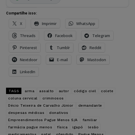
Compartilhe isso:
X
Imprimir
WhatsApp
Threads
Facebook
Telegram
Pinterest
Tumblr
Reddit
Nextdoor
E-mail
Mastodon
LinkedIn
TAGS
arma
assalto
autor
código civil
colete
coluna cervical
criminosos
Décio Teixeira de Carvalho Júnior
demandante
despesas médicas
donativos
Empreendimentos Pague Menos S/A
familiar
farmácia pague menos
física
igapó
lesão
medicamentos
natal
ofendido
Pague Menos