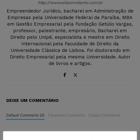
http://www.wilsonroberto.com.br
Empreendedor Jurídico, bacharel em Administração de
Empresas pela Universidade Federal da Paraíba, MBA
em Gestão Empresarial pela Fundação Getúlio Vargas,
professor, palestrante, empresário, Bacharel em
Direito pelo Unipê, especialista e mestre em Direito
Internacional pela Faculdade de Direito da
Universidade Clássica de Lisboa. Foi doutorando em
Direito Empresarial pela mesma Universidade. Autor
de livros e artigos.
DEIXE UM COMENTÁRIO
Default Comments (0)
Facebook Comments
Disqus Comments