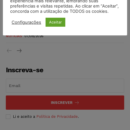
experiência mais relevante, lembrando suas
níveis
preferências e visitas repetidas. Ao clicar em “Aceitar”,
DIREITO TRIBUTÁRIO
07/08/2026
concorda com a utilização de TODOS os cookies.
Configurações
Aceitar
Justiça do Trabalho mantém justa causa de empregado que
vendia canetas emagrecedoras no local de trabalho
NOTÍCIAS
07/08/2026
Inscreva-se
INSCREVER
Li e aceito a
Política de Privacidade
.