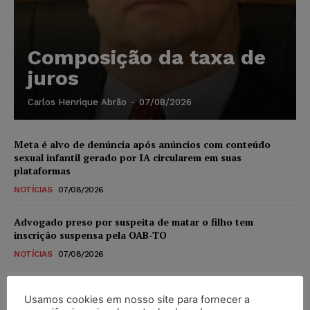
Composição da taxa de
juros
Carlos Henrique Abrão
-
07/08/2026
Meta é alvo de denúncia após anúncios com conteúdo
sexual infantil gerado por IA circularem em suas
plataformas
NOTÍCIAS
07/08/2026
Advogado preso por suspeita de matar o filho tem
inscrição suspensa pela OAB-TO
NOTÍCIAS
07/08/2026
STF amplia isenção de IBS e CBS na compra de veículos
novos para pessoas com deficiência e autistas de todos os
Usamos cookies em nosso site para fornecer a