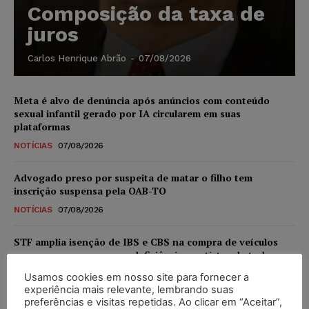
Composição da taxa de
juros
Carlos Henrique Abrão
-
07/08/2026
Meta é alvo de denúncia após anúncios com conteúdo
sexual infantil gerado por IA circularem em suas
plataformas
NOTÍCIAS
07/08/2026
Advogado preso por suspeita de matar o filho tem
inscrição suspensa pela OAB-TO
NOTÍCIAS
07/08/2026
STF amplia isenção de IBS e CBS na compra de veículos
novos para pessoas com deficiência e autistas de todos os
níveis
Usamos cookies em nosso site para fornecer a
DIREITO TRIBUTÁRIO
07/08/2026
experiência mais relevante, lembrando suas
preferências e visitas repetidas. Ao clicar em “Aceitar”,