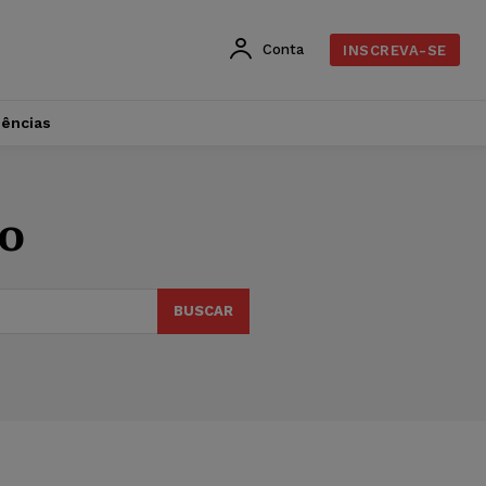
Conta
INSCREVA-SE
dências
do
BUSCAR