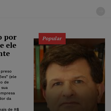
o por
Popular
e ele
nte
 preso
ões” (ele
to de
r sua
 empresa
dor da
mais de R$