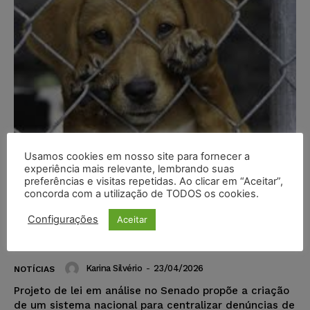
Usamos cookies em nosso site para fornecer a
experiência mais relevante, lembrando suas
preferências e visitas repetidas. Ao clicar em “Aceitar”,
concorda com a utilização de TODOS os cookies.
Projeto cria sistema nacional para
Configurações
Aceitar
receber denúncias de maus-tratos
a animais
Karina Silvério
-
23/04/2026
NOTÍCIAS
Projeto de lei em análise no Senado propõe a criação
de um sistema nacional para centralizar denúncias de