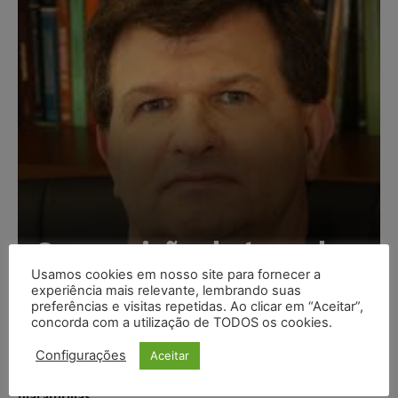
Composição da taxa de
juros
Usamos cookies em nosso site para fornecer a
experiência mais relevante, lembrando suas
preferências e visitas repetidas. Ao clicar em “Aceitar”,
Carlos Henrique Abrão
-
07/08/2026
concorda com a utilização de TODOS os cookies.
Configurações
Aceitar
Meta é alvo de denúncia após anúncios com conteúdo
sexual infantil gerado por IA circularem em suas
plataformas