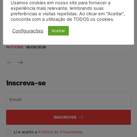
Usamos cookies em nosso site para fornecer a
TSE reforça que sistemas das urnas eletrônicas tornam-se
experiência mais relevante, lembrando suas
invioláveis após assinatura digital e lacração
preferências e visitas repetidas. Ao clicar em “Aceitar”,
concorda com a utilização de TODOS os cookies.
NOTÍCIAS
06/08/2026
Configurações
Aceitar
STF inicia julgamento sobre constitucionalidade da
proibição dos jogos de azar no Brasil
NOTÍCIAS
06/08/2026
Inscreva-se
INSCREVER
Li e aceito a
Política de Privacidade
.