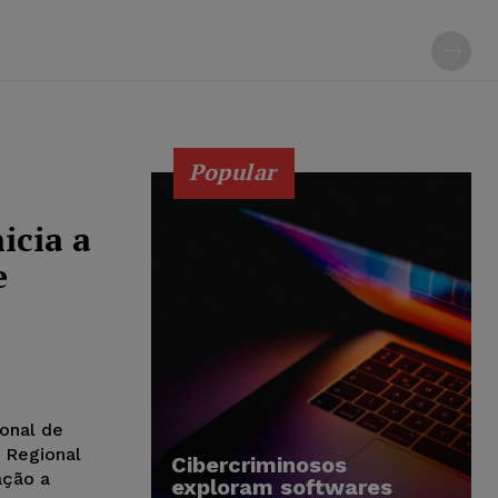
Popular
icia a
e
onal de
 Regional
Cibercriminosos
ação a
exploram softwares