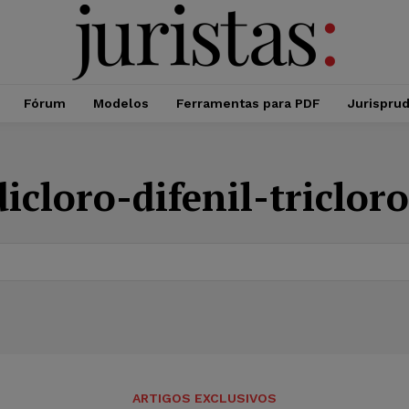
Fórum
Modelos
Ferramentas para PDF
Jurispru
dicloro-difenil-triclor
ARTIGOS EXCLUSIVOS