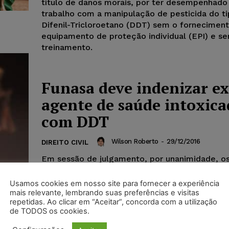
título de danos morais, por ter desempenhado
trabalho com a manipulação de pesticida do ti
Difenil-Tricloroetano (DDT) sem o fornecimen
equipamento de proteção individual (EPI) e s
treinamento.
Funasa deve indenizar ex
agente de saúde intoxic
com DDT
Wilson Roberto
-
29/12/2016
DIREITO CIVIL
Em sessão de julgamento, por unanimidade, o
desembargadores da 2ª Câmara Cível negaram
provimento ao recurso interposto pela Fundaç
Usamos cookies em nosso site para fornecer a experiência
de Saúde (Funasa) e...
mais relevante, lembrando suas preferências e visitas
repetidas. Ao clicar em “Aceitar”, concorda com a utilização
de TODOS os cookies.