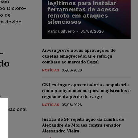
 seu
legítimos para instalar
po Dicloro-
ferramentas de acesso
remoto em ataques
to de
silenciosos
em devido
Karina Silvério
-
05/08/2026
-
Anvisa prevê novas aprovações de
canetas emagrecedoras e reforça
ado
combate ao mercado ilegal
NOTÍCIAS
05/08/2026
CNJ extingue aposentadoria compulsória
como punição máxima para magistrados e
s
regulamenta perda do cargo
NOTÍCIAS
05/08/2026
ão Nacional
Justiça de SP rejeita ação da família de
Alexandre de Moraes contra senador
Alessandro Vieira