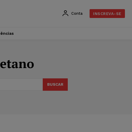
Conta
INSCREVA-SE
dências
oetano
BUSCAR