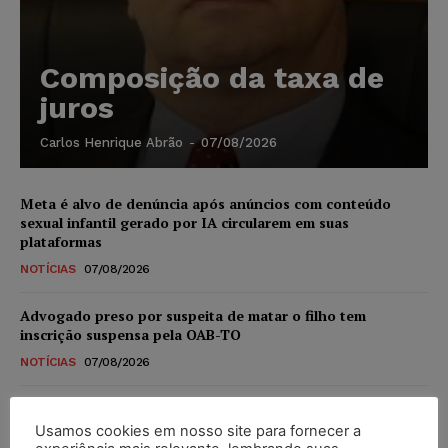
Composição da taxa de
juros
Carlos Henrique Abrão
-
07/08/2026
Meta é alvo de denúncia após anúncios com conteúdo
sexual infantil gerado por IA circularem em suas
plataformas
NOTÍCIAS
07/08/2026
Advogado preso por suspeita de matar o filho tem
inscrição suspensa pela OAB-TO
NOTÍCIAS
07/08/2026
STF amplia isenção de IBS e CBS na compra de veículos
novos para pessoas com deficiência e autistas de todos os
Usamos cookies em nosso site para fornecer a
níveis