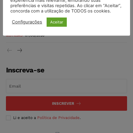
experiência mais relevante, lembrando suas
preferências e visitas repetidas. Ao clicar em “Aceitar”,
DIREITO TRIBUTÁRIO
07/08/2026
concorda com a utilização de TODOS os cookies.
Justiça do Trabalho mantém justa causa de empregado que
Configurações
Aceitar
vendia canetas emagrecedoras no local de trabalho
NOTÍCIAS
07/08/2026
Inscreva-se
INSCREVER
Li e aceito a
Política de Privacidade
.