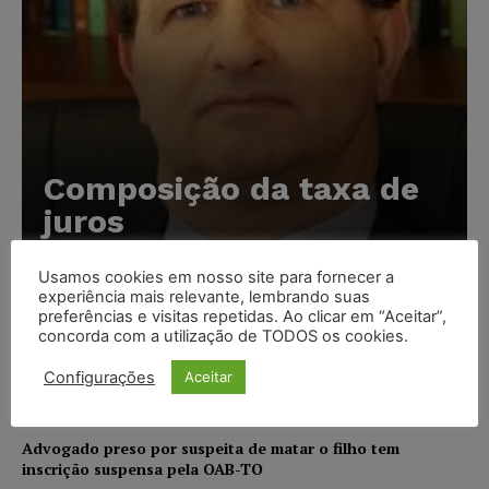
Composição da taxa de
juros
Carlos Henrique Abrão
-
07/08/2026
Usamos cookies em nosso site para fornecer a
experiência mais relevante, lembrando suas
preferências e visitas repetidas. Ao clicar em “Aceitar”,
Meta é alvo de denúncia após anúncios com conteúdo
concorda com a utilização de TODOS os cookies.
sexual infantil gerado por IA circularem em suas
plataformas
Configurações
Aceitar
NOTÍCIAS
07/08/2026
Advogado preso por suspeita de matar o filho tem
inscrição suspensa pela OAB-TO