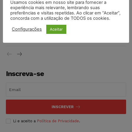
Usamos cookies em nosso site para fornecer a
Moraes contra senador Alessandro Vieira
experiência mais relevante, lembrando suas
NOTÍCIAS
05/08/2026
preferências e visitas repetidas. Ao clicar em “Aceitar”,
concorda com a utilização de TODOS os cookies.
Conselho Nacional de Justiça determina afastamento da
Configurações
Aceitar
juíza Gabriela Hardt por dois anos
NOTÍCIAS
05/08/2026
Inscreva-se
INSCREVER
Li e aceito a
Política de Privacidade
.