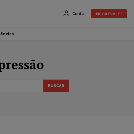
Conta
INSCREVA-SE
dências
xpressão
BUSCAR