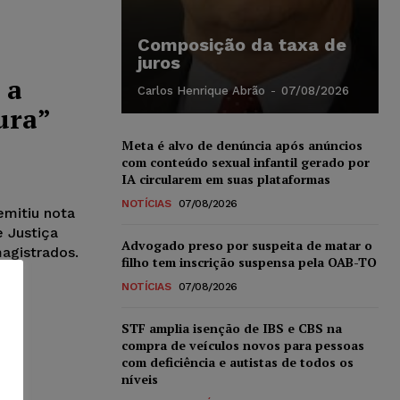
Composição da taxa de
juros
 a
Carlos Henrique Abrão
-
07/08/2026
ura”
Meta é alvo de denúncia após anúncios
com conteúdo sexual infantil gerado por
IA circularem em suas plataformas
NOTÍCIAS
07/08/2026
emitiu nota
e Justiça
Advogado preso por suspeita de matar o
magistrados.
filho tem inscrição suspensa pela OAB-TO
NOTÍCIAS
07/08/2026
STF amplia isenção de IBS e CBS na
os
compra de veículos novos para pessoas
ão
com deficiência e autistas de todos os
níveis