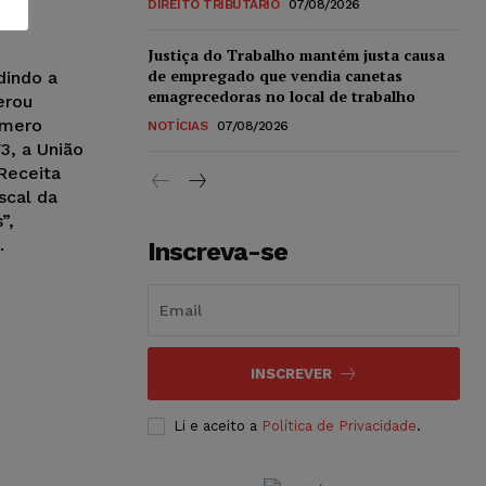
DIREITO TRIBUTÁRIO
07/08/2026
Justiça do Trabalho mantém justa causa
de empregado que vendia canetas
dindo a
emagrecedoras no local de trabalho
erou
úmero
NOTÍCIAS
07/08/2026
3, a União
 Receita
scal da
”,
.
Inscreva-se
INSCREVER
Li e aceito a
Política de Privacidade
.