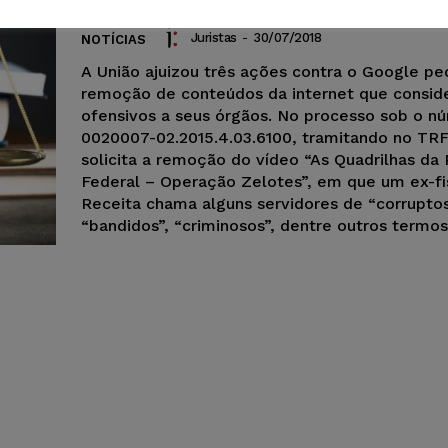
Juristas
-
30/07/2018
NOTÍCIAS
A União ajuizou três ações contra o Google pe
remoção de conteúdos da internet que consid
ofensivos a seus órgãos. No processo sob o n
0020007-02.2015.4.03.6100, tramitando no TRF
solicita a remoção do vídeo “As Quadrilhas da
Federal – Operação Zelotes”, em que um ex-fi
Receita chama alguns servidores de “corruptos
“bandidos”, “criminosos”, dentre outros termos