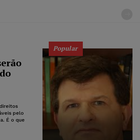
Popular
serão
údo
direitos
áveis pelo
a. É o que