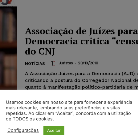
Associação de Juízes para
Democracia critica “cens
do CNJ
Juristas
-
20/10/2018
NOTÍCIAS
A Associação Juízes para a Democracia (AJD) 
criticando a postura do Corregedor Nacional d
quanto à manifestação político-partidária de 
Usamos cookies em nosso site para fornecer a experiência
mais relevante, lembrando suas preferências e visitas
repetidas. Ao clicar em “Aceitar”, concorda com a utilização
Críticas e ofensas a órgã
de TODOS os cookies.
federais são objeto de aç
Configurações
Aceitar
movida pela União