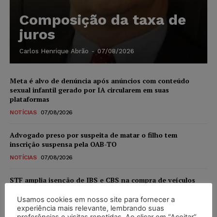
Composição da taxa de
juros
Carlos Henrique Abrão
-
07/08/2026
Meta é alvo de denúncia após anúncios com conteúdo
sexual infantil gerado por IA circularem em suas
plataformas
NOTÍCIAS
07/08/2026
Advogado preso por suspeita de matar o filho tem
inscrição suspensa pela OAB-TO
NOTÍCIAS
07/08/2026
STF amplia isenção de IBS e CBS na compra de veículos
novos para pessoas com deficiência e autistas de todos os
níveis
Usamos cookies em nosso site para fornecer a
experiência mais relevante, lembrando suas
DIREITO TRIBUTÁRIO
07/08/2026