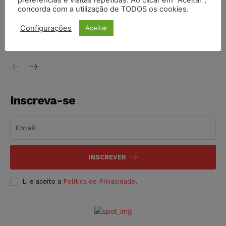
preferências e visitas repetidas. Ao clicar em “Aceitar”,
concorda com a utilização de TODOS os cookies.
Justiça do Trabalho mantém justa causa de empregado que
vendia canetas emagrecedoras no local de trabalho
Configurações
Aceitar
NOTÍCIAS
07/08/2026
Inscreva-se
INSCREVER
Li e aceito a
Política de Privacidade
.