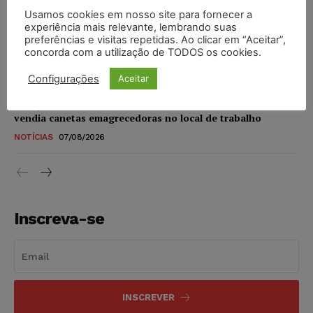
Usamos cookies em nosso site para fornecer a
STF amplia isenção de IBS e CBS na compra de veículos
experiência mais relevante, lembrando suas
novos para pessoas com deficiência e autistas de todos os
preferências e visitas repetidas. Ao clicar em “Aceitar”,
concorda com a utilização de TODOS os cookies.
níveis
DIREITO TRIBUTÁRIO
07/08/2026
Configurações
Aceitar
Justiça do Trabalho mantém justa causa de empregado que
vendia canetas emagrecedoras no local de trabalho
NOTÍCIAS
07/08/2026
Inscreva-se
INSCREVER