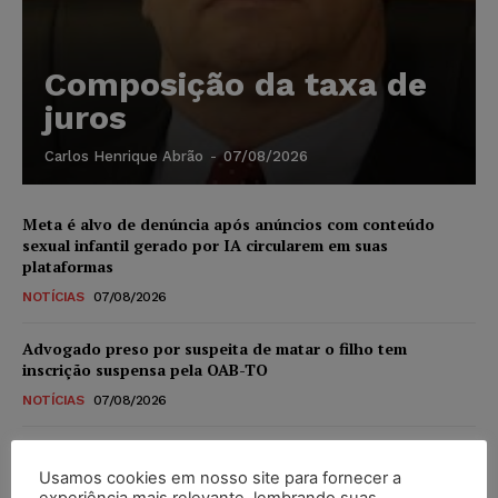
Composição da taxa de
juros
Carlos Henrique Abrão
-
07/08/2026
Meta é alvo de denúncia após anúncios com conteúdo
sexual infantil gerado por IA circularem em suas
plataformas
NOTÍCIAS
07/08/2026
Advogado preso por suspeita de matar o filho tem
inscrição suspensa pela OAB-TO
NOTÍCIAS
07/08/2026
STF amplia isenção de IBS e CBS na compra de veículos
novos para pessoas com deficiência e autistas de todos os
Usamos cookies em nosso site para fornecer a
níveis
experiência mais relevante, lembrando suas