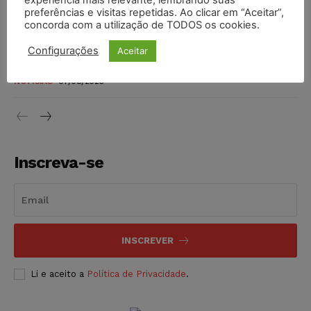
preferências e visitas repetidas. Ao clicar em “Aceitar”,
DIREITO TRIBUTÁRIO
07/08/2026
concorda com a utilização de TODOS os cookies.
Justiça do Trabalho mantém justa causa de empregado que
Configurações
Aceitar
vendia canetas emagrecedoras no local de trabalho
NOTÍCIAS
07/08/2026
Inscreva-se
INSCREVER
Li e aceito a
Política de Privacidade
.