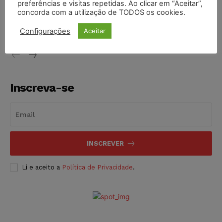
preferências e visitas repetidas. Ao clicar em “Aceitar”,
Conselho Nacional de Justiça determina afastamento da
concorda com a utilização de TODOS os cookies.
juíza Gabriela Hardt por dois anos
NOTÍCIAS
05/08/2026
Configurações
Aceitar
Inscreva-se
INSCREVER
Li e aceito a
Política de Privacidade
.