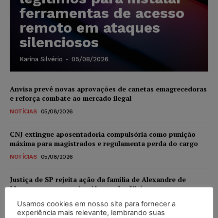
ferramentas de acesso
remoto em ataques
silenciosos
Karina Silvério
-
05/08/2026
Anvisa prevê novas aprovações de canetas emagrecedoras
e reforça combate ao mercado ilegal
NOTÍCIAS
05/08/2026
CNJ extingue aposentadoria compulsória como punição
máxima para magistrados e regulamenta perda do cargo
NOTÍCIAS
05/08/2026
Justiça de SP rejeita ação da família de Alexandre de
Moraes contra senador Alessandro Vieira
NOTÍCIAS
05/08/2026
Usamos cookies em nosso site para fornecer a
experiência mais relevante, lembrando suas