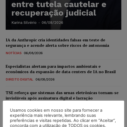
entre tutela cautelar e
recuperação judicial
Karina Silvério
-
06/08/2026
IA da Anthropic cria identidades falsas em teste de
segurança e acende alerta sobre riscos de autonomia
NOTÍCIAS
06/08/2026
Especialistas alertam para impactos ambientais e
econômicos da expansão de data centers de IA no Brasil
DIREITO DIGITAL
06/08/2026
TSE reforça que sistemas das urnas eletrônicas tornam-se
invioláveis após assinatura digital e lacração
NOTÍCIAS
06/08/2026
Usamos cookies em nosso site para fornecer a
experiência mais relevante, lembrando suas
STF inicia julgamento sobre constitucionalidade da
preferências e visitas repetidas. Ao clicar em “Aceitar”,
proibição dos jogos de azar no Brasil
concorda com a utilização de TODOS os cookies.