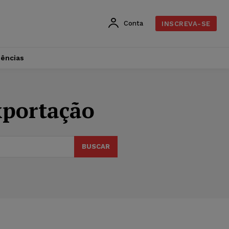
Conta
INSCREVA-SE
dências
xportação
BUSCAR