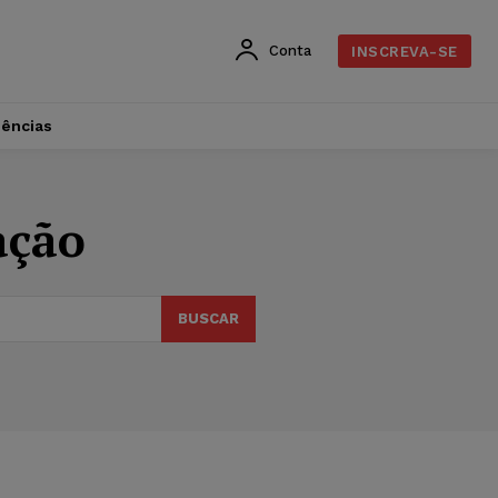
Conta
INSCREVA-SE
dências
ação
BUSCAR