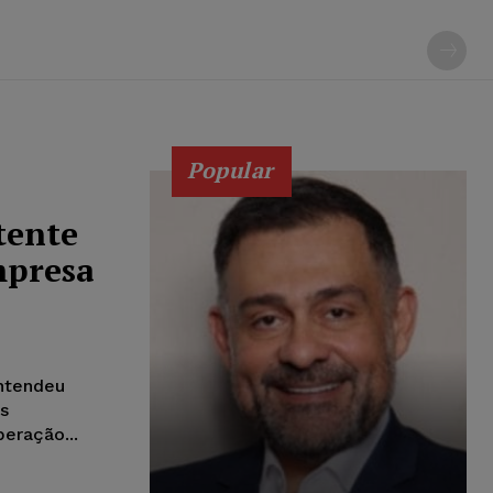
Popular
tente
mpresa
entendeu
es
eração...