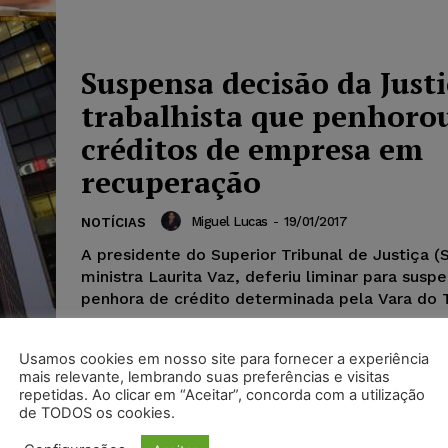
Suspensa decisão da Just
trabalhista que penhoro
créditos de empresa em
recuperação
Miguel Lucas
-
19/01/2017
NOTÍCIAS
A presidente do Superior Tribunal de Justiça (
ministra Laurita Vaz, deferiu liminar para susp
penhora de crédito determinada pela Vara do T
Usamos cookies em nosso site para fornecer a experiência
mais relevante, lembrando suas preferências e visitas
repetidas. Ao clicar em “Aceitar”, concorda com a utilização
de TODOS os cookies.