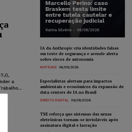
Marcello Perino: caso
Braskem testa limite
entre tutela cautelar e
recuperação judicial
iça
Karina Silvério
-
06/08/2026
u
IA da Anthropic cria identidades falsas
em teste de segurança e acende alerta
sobre riscos de autonomia
NOTÍCIAS
06/08/2026
STJ),
Especialistas alertam para impactos
ender a
ambientais e econômicos da expansão de
rabalho...
data centers de IA no Brasil
DIREITO DIGITAL
06/08/2026
TSE reforça que sistemas das urnas
eletrônicas tornam-se invioláveis após
assinatura digital e lacração