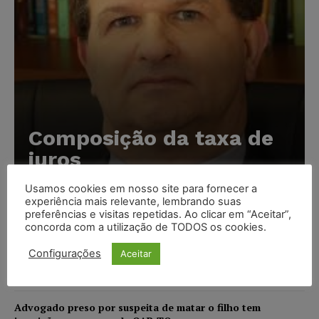
Composição da taxa de
juros
Carlos Henrique Abrão
-
07/08/2026
Usamos cookies em nosso site para fornecer a
experiência mais relevante, lembrando suas
preferências e visitas repetidas. Ao clicar em “Aceitar”,
concorda com a utilização de TODOS os cookies.
Meta é alvo de denúncia após anúncios com conteúdo
sexual infantil gerado por IA circularem em suas
Configurações
Aceitar
plataformas
NOTÍCIAS
07/08/2026
Advogado preso por suspeita de matar o filho tem