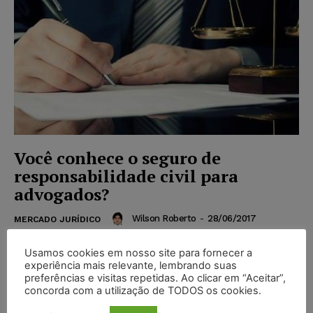
Você conhece o seguro de
responsabilidade civil para
advogados?
Wilson Roberto
-
28/06/2017
MERCADO JURÍDICO
A procura por um seguro de responsabilidade civil
Usamos cookies em nosso site para fornecer a
para advogados vem crescendo nos últimos anos,
experiência mais relevante, lembrando suas
principalmente porque, aos poucos, os cidadãos estão
preferências e visitas repetidas. Ao clicar em “Aceitar”,
tomando conhecimento...
concorda com a utilização de TODOS os cookies.