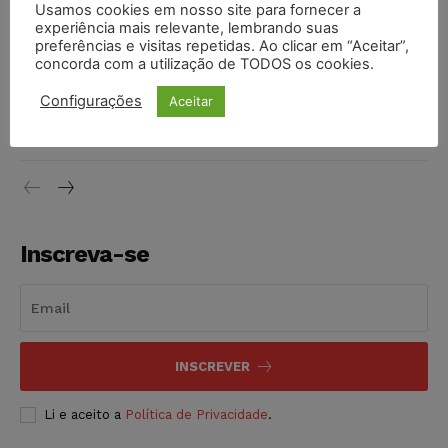
Usamos cookies em nosso site para fornecer a
Moraes contra senador Alessandro Vieira
experiência mais relevante, lembrando suas
preferências e visitas repetidas. Ao clicar em “Aceitar”,
NOTÍCIAS
05/08/2026
concorda com a utilização de TODOS os cookies.
Conselho Nacional de Justiça determina afastamento da
Configurações
Aceitar
juíza Gabriela Hardt por dois anos
NOTÍCIAS
05/08/2026
Inscreva-se
INSCREVER
Li e aceito a
Política de Privacidade
.