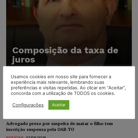
Composição da taxa de
juros
Carlos Henrique Abrão
-
07/08/2026
Usamos cookies em nosso site para fornecer a
experiência mais relevante, lembrando suas
preferências e visitas repetidas. Ao clicar em “Aceitar”,
Meta é alvo de denúncia após anúncios com conteúdo
concorda com a utilização de TODOS os cookies.
sexual infantil gerado por IA circularem em suas
plataformas
Configurações
Aceitar
NOTÍCIAS
07/08/2026
Advogado preso por suspeita de matar o filho tem
inscrição suspensa pela OAB-TO
NOTÍCIAS
07/08/2026