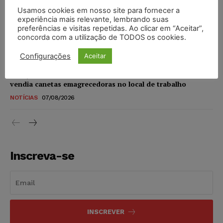
Usamos cookies em nosso site para fornecer a
STF amplia isenção de IBS e CBS na compra de veículos
experiência mais relevante, lembrando suas
novos para pessoas com deficiência e autistas de todos os
preferências e visitas repetidas. Ao clicar em “Aceitar”,
concorda com a utilização de TODOS os cookies.
níveis
DIREITO TRIBUTÁRIO
07/08/2026
Configurações
Aceitar
Justiça do Trabalho mantém justa causa de empregado que
vendia canetas emagrecedoras no local de trabalho
NOTÍCIAS
07/08/2026
Inscreva-se
INSCREVER