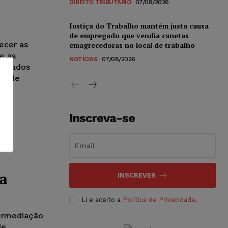
DIREITO TRIBUTÁRIO
07/08/2026
Justiça do Trabalho mantém justa causa
de empregado que vendia canetas
ecer as
emagrecedoras no local de trabalho
e as
NOTÍCIAS
07/08/2026
pautados
to de
Inscreva-se
a
INSCREVER
Li e aceito a
Política de Privacidade
.
termediação
de