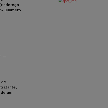
 [Endereço
 nº [Número
 –
o de
tratante,
o de um