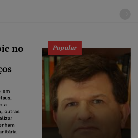
ic no
Popular
ços
e em
lsus,
o a
o, outras
lizar
tenham
nitária