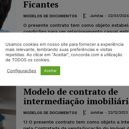
Ficantes
Juristas
-
22/03/2024
MODELOS DE DOCUMENTOS
O presente contrato tem como objeto estabel
condições para um relacionamento casual entr
partes, definindo direitos e deveres, sempre 
pelo respeito mútuo, liberdade e consentimen
Usamos cookies em nosso site para fornecer a experiência
mais relevante, lembrando suas preferências e visitas
ambas as partes.
repetidas. Ao clicar em “Aceitar”, concorda com a utilização
de TODOS os cookies.
Configurações
Aceitar
Modelo de contrato de
intermediação imobiliári
Juristas
-
22/12/2023
MODELOS DE DOCUMENTOS
1.1 O presente contrato tem como objeto a in
pela Contratada da venda/locação do imóvel 