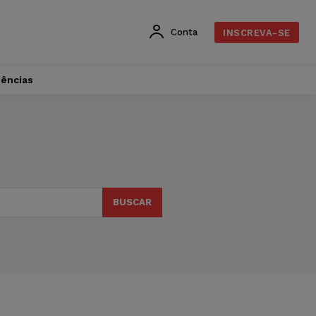
Conta
INSCREVA-SE
dências
BUSCAR