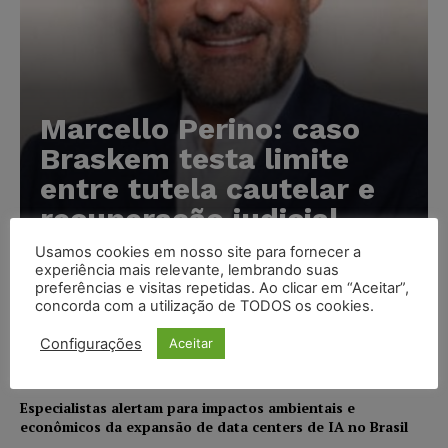
Marcello Perino: caso
Braskem testa limite
entre tutela cautelar e
recuperação judicial
Usamos cookies em nosso site para fornecer a
Karina Silvério
-
06/08/2026
experiência mais relevante, lembrando suas
preferências e visitas repetidas. Ao clicar em “Aceitar”,
concorda com a utilização de TODOS os cookies.
IA da Anthropic cria identidades falsas em teste de
segurança e acende alerta sobre riscos de autonomia
Configurações
Aceitar
NOTÍCIAS
06/08/2026
Especialistas alertam para impactos ambientais e
econômicos da expansão de data centers de IA no Brasil